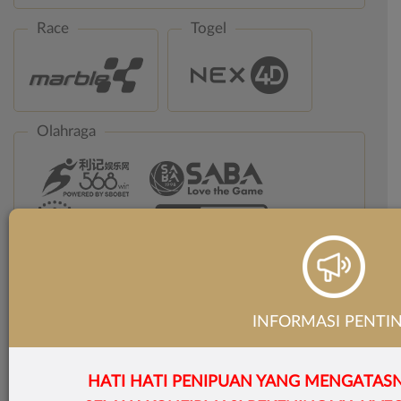
Race
Togel
Olahraga
INFORMASI PENTI
HATI HATI PENIPUAN YANG MENGATA