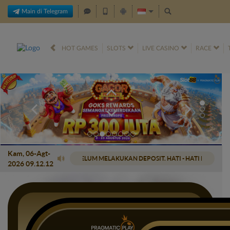
Main di Telegram
HOT GAMES
SLOTS
LIVE CASINO
RACE
Kam, 06-Agt-
 LAKUKAN KONFIRMASI SEBELUM MELAKUKAN DEPOSIT. HATI - HATI PENIPUAN
2026 09.12.12