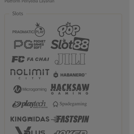
Platform Penyedia Layanan
Slots