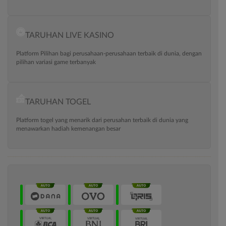
TARUHAN LIVE KASINO
Platform Pilihan bagi perusahaan-perusahaan terbaik di dunia, dengan
pilihan variasi game terbanyak
TARUHAN TOGEL
Platform togel yang menarik dari perusahan terbaik di dunia yang
menawarkan hadiah kemenangan besar