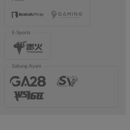
E-Sports
Sabung Ayam