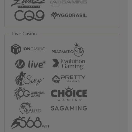
Live Casino