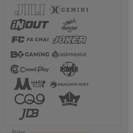
Poker